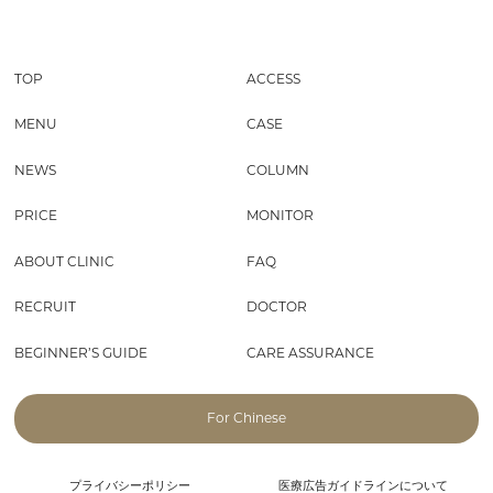
TOP
ACCESS
MENU
CASE
NEWS
COLUMN
PRICE
MONITOR
ABOUT CLINIC
FAQ
RECRUIT
DOCTOR
BEGINNER’S GUIDE
CARE ASSURANCE
For Chinese
プライバシーポリシー
医療広告ガイドラインについて