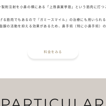
小鼻の広がりを抑える
赤みを軽減させる
ン製剤注射を小鼻の横にある「上唇鼻翼挙筋」という筋肉に打つ
げる筋肉でもあるので『ガミースマイル』の治療にも用いられる
脂腺の活動を抑える効果があるため、鼻手術（特に小鼻手術）
料金をみる
PARTICULAR