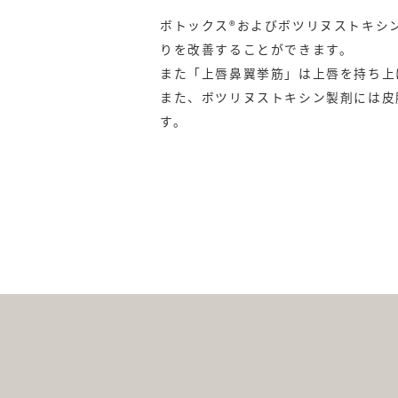
注射で笑った時の
鼻手術後の傷跡の
ボトックス®およびボツリヌストキシ
りを改善することができます。
また「上唇鼻翼挙筋」は上唇を持ち上
また、ボツリヌストキシン製剤には皮
す。