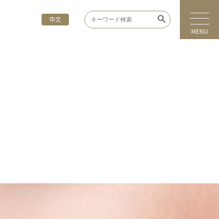
Search Button
Search
中文
for:
MENU