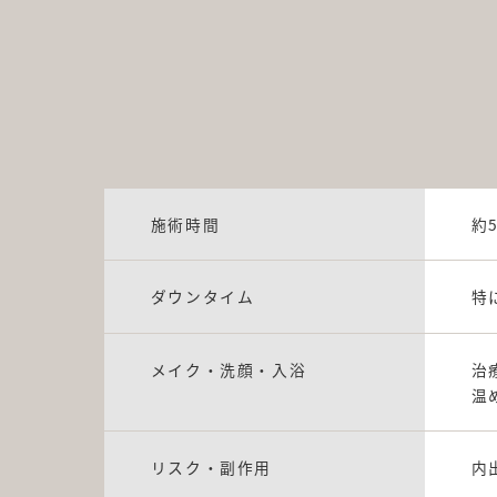
施術時間
約
ダウンタイム
特
メイク・洗顔・入浴
治
温
リスク・副作用
内