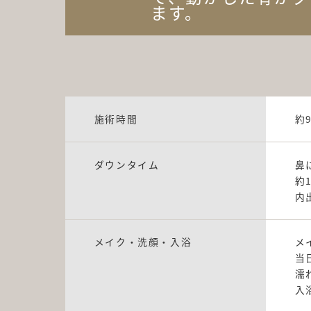
ます。
施術時間
約
ダウンタイム
鼻
約
内
メイク・洗顔・入浴
メ
当
濡
入