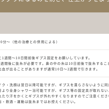
90分～（他の治療との併用による）
に1週間～10日間前後ギプス固定をお願いしています。
1週間後に抜糸が必要です。鼻の中の糸は10日前後で抜糸するこ
出血が出ることがありますが通常10日～2週間で引きます。
イク・洗顔は翌日以降可能ですが、ギプスを濡らさないように同
日より全身シャワー浴可能ですが、ギプス等の固定具が取れない
れたり汗をかくとギプスが外れやすくなりますのでご注意くださ
浴・飲酒・運動は抜糸まではお控えください。