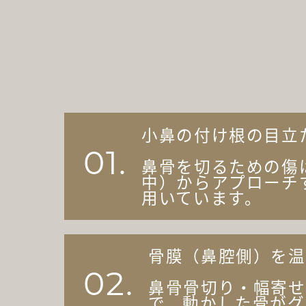
小鼻の付け根の目立
01.
鼻骨を切るための傷
中）からアプローチ
用いています。
骨膜（鼻腔側）を温
02.
鼻骨骨切り・幅寄せ
で、動かした骨がグ