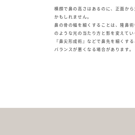
小鼻の溝の目立た
鼻筋全体をシャー
横顔で鼻の高さはあるのに、正面から
かもしれません。
鼻の骨の幅を細くすることは、隆鼻術
のような光の当たり方と影を変えてい
『鼻尖形成術』などで鼻先を細くする
バランスが悪くなる場合があります。