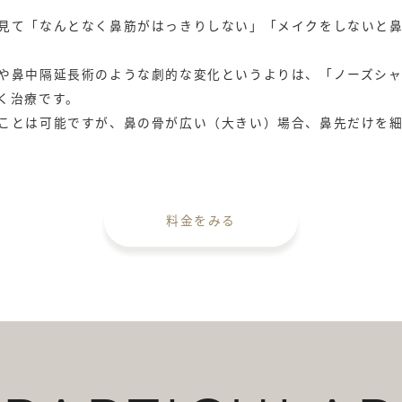
ない傷から行う鼻骨骨切り・
プにして『存在感のない鼻』に
見て「なんとなく鼻筋がはっきりしない」「メイクをしないと
や鼻中隔延長術のような劇的な変化というよりは、「ノーズシ
く治療です。
ことは可能ですが、鼻の骨が広い（大きい）場合、鼻先だけを
料金をみる