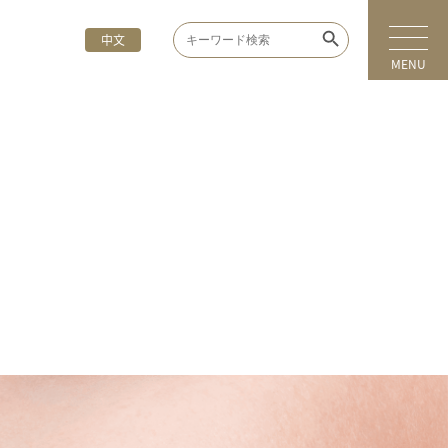
Search Button
Search
中文
for:
MENU