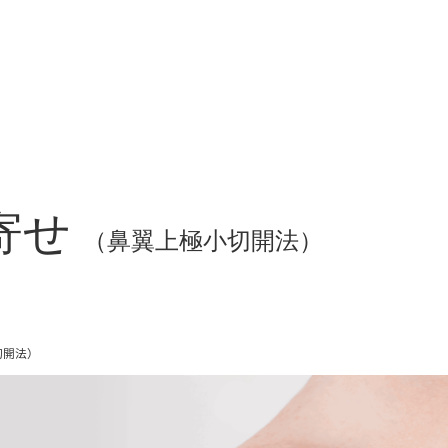
寄せ
（鼻翼上極小切開法）
切開法）