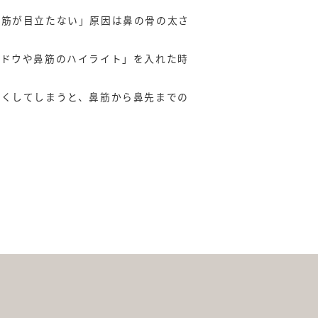
幅寄せ
鼻筋が目立たない」原因は鼻の骨の太さ
ャドウや鼻筋のハイライト」を入れた時
細くしてしまうと、鼻筋から鼻先までの