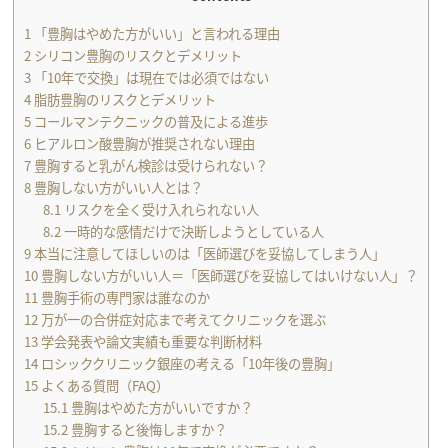
1
「豊胸はやめた方がいい」と言われる理由
2
シリコン豊胸のリスクとデメリット
3
「10年で交換」は現在では必須ではない
4
脂肪豊胸のリスクとデメリット
5
コールマンテクニックの普及による進歩
6
ヒアルロン酸豊胸が推奨されない理由
7
豊胸すると乳がん検診は受けられない？
8
豊胸しない方がいい人とは？
8.1
リスクを全く受け入れられない人
8.2
一時的な感情だけで決断しようとしている人
9
本当に注意してほしいのは「医師選びを妥協してしまう人」
10
豊胸しない方がいい人＝「医師選びを妥協してはいけない人」？
11
豊胸手術の専門家は誰なのか
12
万が一の合併症対応まで考えてクリニックを選ぶ
13
学会発表や論文実績も重要な判断材料
14
ロシッククリニック銀座の考える「10年後の豊胸」
15
よくある質問（FAQ）
15.1
豊胸はやめた方がいいですか？
15.2
豊胸すると後悔しますか？