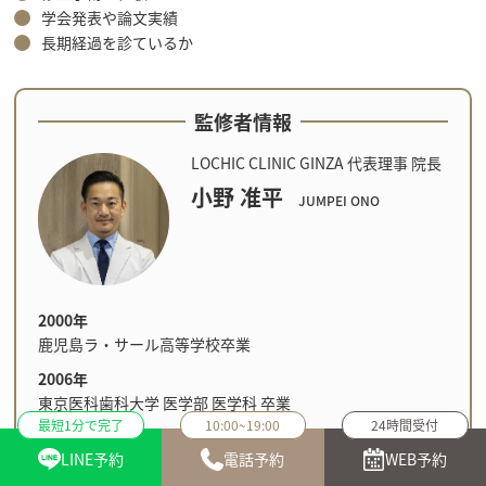
学会発表や論文実績
長期経過を診ているか
監修者情報
LOCHIC CLINIC GINZA 代表理事 院長
小野 准平
JUMPEI ONO
2000年
鹿児島ラ・サール高等学校卒業
2006年
東京医科歯科大学 医学部 医学科 卒業
最短1分で完了
10:00~19:00
24時間受付
2008年
LINE予約
電話予約
WEB予約
臨床初期研修修了後、北里大学 形成外科・美容外科学 入局