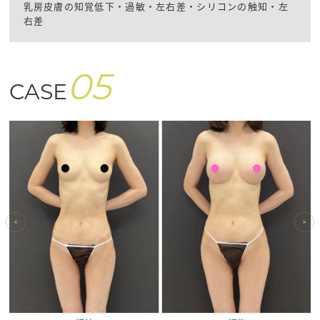
乳房皮膚の知覚低下・過敏・左右差・シリコンの触知・左
右差
05
CASE