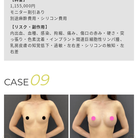
1,155,000円
モニター割引あり
別途麻酔費用・シリコン費用
【リスク・副作用】
内出血、血種、感染、拘縮、痛み、傷口の赤み・硬さ・突
っ張り・色素沈着・インプラント関連巨細胞性リンパ腫、
乳房皮膚の知覚低下・過敏・左右差・シリコンの触知・左
右差
09
CASE