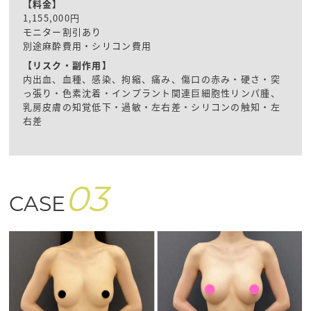
【料金】
1,155,000円
モニター割引あり
別途麻酔費用・シリコン費用
【リスク・副作用】
内出血、血種、感染、拘縮、痛み、傷口の赤み・硬さ・突
っ張り・色素沈着・インプラント関連巨細胞性リンパ腫、
乳房皮膚の知覚低下・過敏・左右差・シリコンの触知・左
右差
03
CASE