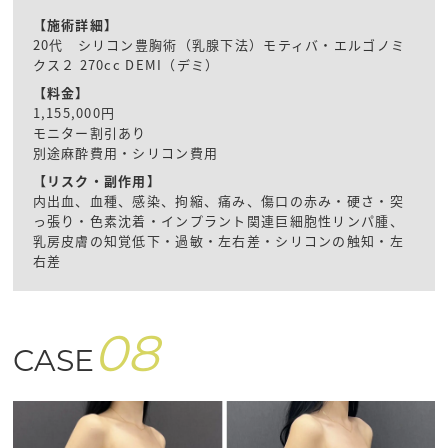
【施術詳細】
20代 シリコン豊胸術（乳腺下法）モティバ・エルゴノミ
クス２ 270cc DEMI（デミ）
【料金】
1,155,000円
モニター割引あり
別途麻酔費用・シリコン費用
【リスク・副作用】
内出血、血種、感染、拘縮、痛み、傷口の赤み・硬さ・突
っ張り・色素沈着・インプラント関連巨細胞性リンパ腫、
乳房皮膚の知覚低下・過敏・左右差・シリコンの触知・左
右差
08
CASE