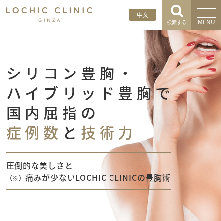
中文
MENU
検索する
シ
リ
コ
ン
豊
胸
・
ハ
イ
ブ
リ
ッ
ド
豊
胸
で
国
内
屈
指
の
症
例
数
と
技
術
力
圧倒的な美しさと
痛みが少ないLOCHIC CLINICの豊胸術
（※）