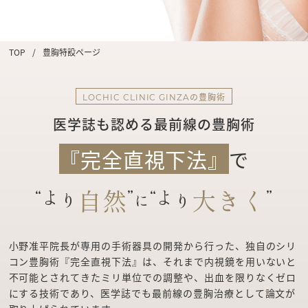
TOP
/
豊胸特設ページ
の豊胸術
LOCHIC CLINIC GINZA
医学誌も認める最前線の豊胸術
『完全直視下法』
で
“よ
自然
”
“よ
大きく
”
り
り
に
小野准平院長が専用の手術器具の開発から行った、独自のシリ
コン豊胸術『完全直視下法』は、それまで内視鏡を用いないと
不可能とされてきたミリ単位での調整や、出血を限りなくゼロ
にする技術であり、医学誌でも最前線の豊胸治療として論文が