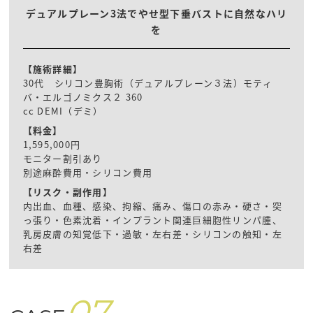
デュアルプレーン3法でやせ型下垂バストに自然なハリ
を
【施術詳細】
30代 シリコン豊胸術（デュアルプレーン３法）モティ
バ・エルゴノミクス２ 360
cc DEMI（デミ）
【料金】
1,595,000円
モニター割引あり
別途麻酔費用・シリコン費用
【リスク・副作用】
内出血、血種、感染、拘縮、痛み、傷口の赤み・硬さ・突
っ張り・色素沈着・インプラント関連巨細胞性リンパ腫、
乳房皮膚の知覚低下・過敏・左右差・シリコンの触知・左
右差