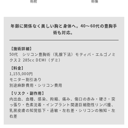
年齢に関係なく美しい胸と身体へ。40〜60代の豊胸手
術も対応。
【施術詳細】
50代 シリコン豊胸術（乳腺下法）モティバ・エルゴノミ
クス２ 285cc DEMI（デミ）
【料金】
1,155,000円
モニター割引あり
別途麻酔費用・シリコン費用
【リスク・副作用】
内出血、血種、感染、拘縮、痛み、傷口の赤み・硬さ・突
っ張り・色素沈着・インプラント関連巨細胞性リンパ腫、
乳房皮膚の知覚低下・過敏・左右差・シリコンの触知・左
右差