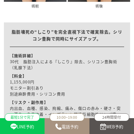
脂肪壊死の“しこり”を完全直視下法で確実除去。シリ
コン豊胸で同時にサイズアップ。
【施術詳細】
30代 脂肪注入による『しこり』除去、シリコン豊胸術
（乳腺下法）
【料金】
1,155,000円
モニター割引あり
別途麻酔費用・シリコン費用
【リスク・副作用】
内出血、血種、感染、拘縮、痛み、傷口の赤み・硬さ・突
っ張り・色素沈着・インプラント関連巨細胞性リンパ腫、
最短1分で完了
10:00~19:00
24時間受付
乳房皮膚の知覚低下・過敏・左右差・シリコンの触知・左
右差
LINE予約
電話予約
WEB予約