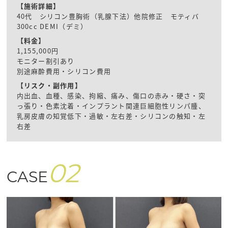
【施術詳細】
40代 シリコン豊胸術（乳腺下法）他院修正 モティバ
300cc DEMI（デミ）
【料金】
1,155,000円
モニター割引あり
別途麻酔費用・シリコン費用
【リスク・副作用】
内出血、血種、感染、拘縮、痛み、傷口の赤み・硬さ・突
っ張り・色素沈着・インプラント関連巨細胞性リンパ腫、
乳房皮膚の知覚低下・過敏・左右差・シリコンの触知・左
右差
02
CASE