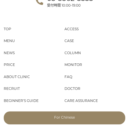
受付時間
10:00-19:00
TOP
ACCESS
MENU
CASE
NEWS
COLUMN
PRICE
MONITOR
ABOUT CLINIC
FAQ
RECRUIT
DOCTOR
BEGINNER’S GUIDE
CARE ASSURANCE
For Chinese