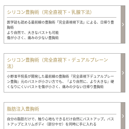
シリコン豊胸術（完全直視下・乳腺下法）
医学誌も認める最前線の豊胸術「完全直視視下法」による、日帰り豊
胸術
より自然で、大きなバストも可能
傷が小さく、痛みの少ない豊胸術
シリコン豊胸術（完全直視下・デュアルプレーン
法）
小野准平院長が開発した最前線の豊胸術『完全直視下デュアルプレー
ン豊胸』元のバストが小さい方でも、『より自然に、より大きな』硬
くなりにくいバストを傷が小さく、痛みの少ない日帰り豊胸術
脂肪注入豊胸術
自分の脂肪だけで、触り心地もできるだけ自然にバストアップ。バス
トアップとスリムボディ（部分やせ）を同時に手に入れる