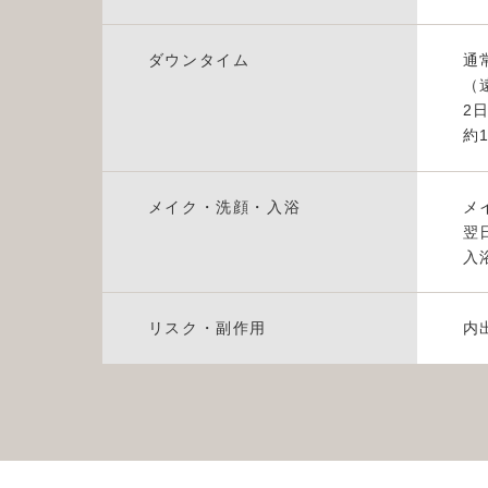
ダウンタイム
通
（
2
約
メイク・洗顔・入浴
メ
翌
入
リスク・副作用
内