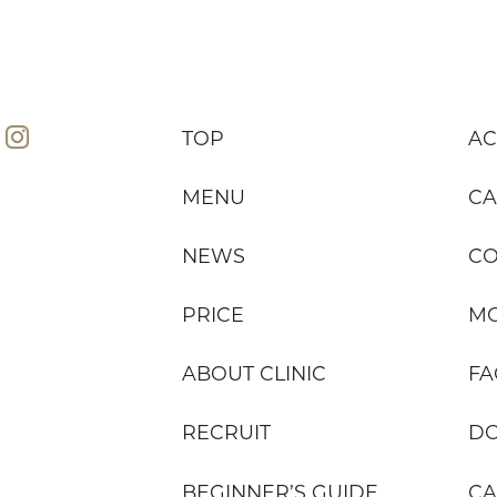
TOP
AC
MENU
CA
NEWS
C
PRICE
MO
ABOUT CLINIC
FA
RECRUIT
D
BEGINNER’S GUIDE
CA