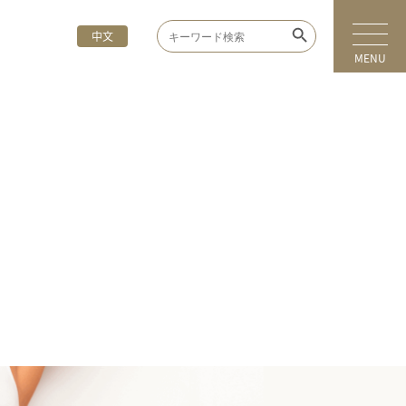
Search Button
Search
中文
for:
MENU