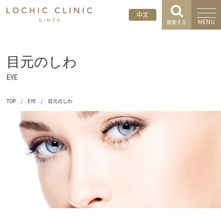
中文
MENU
検索する
目元のしわ
EYE
TOP
/
EYE
/
目元のしわ