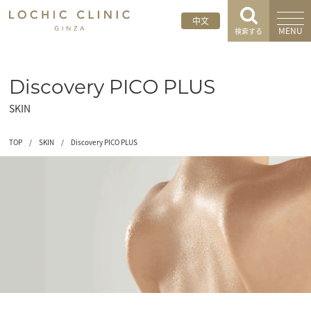
中文
MENU
検索する
Discovery PICO PLUS
SKIN
TOP
/
SKIN
/
Discovery PICO PLUS