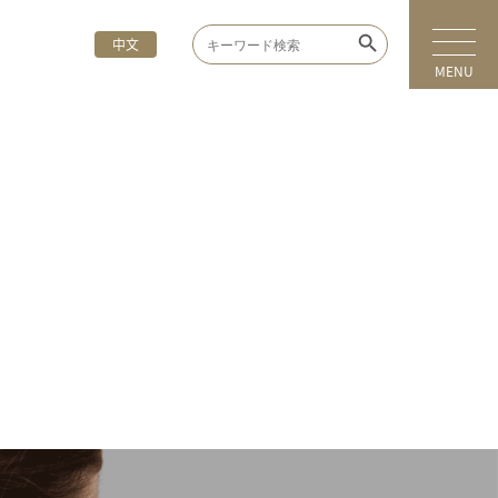
Search Button
Search
中文
for:
MENU