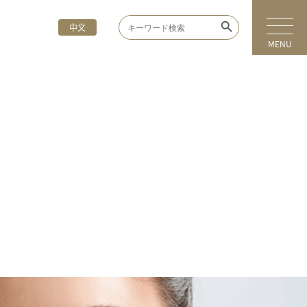
Search Button
Search
中文
for:
MENU