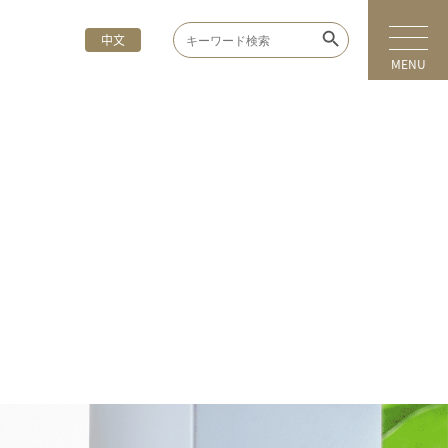
Search Button
Search
中文
for:
MENU