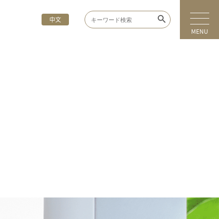
Search Button
Search
中文
for:
MENU