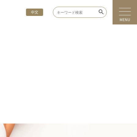
Search Button
Search
中文
for:
MENU