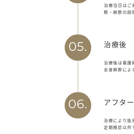
治療当日はご
察・麻酔の説
治療後
05.
治療後は看護
全身麻酔によ
アフタ
06.
治療により抜
定期検診以外