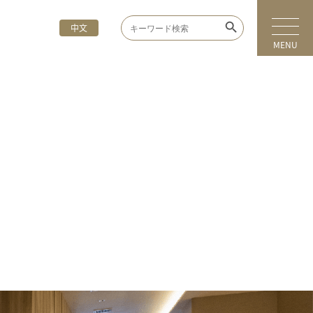
Search Button
Search
中文
for:
MENU