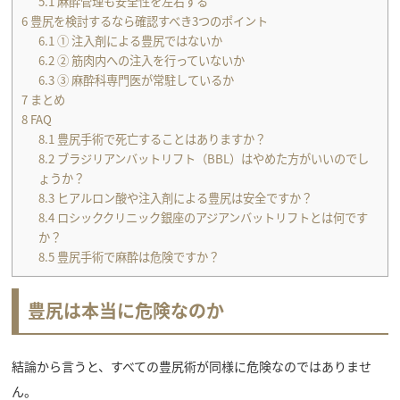
5.1
麻酔管理も安全性を左右する
6
豊尻を検討するなら確認すべき3つのポイント
6.1
① 注入剤による豊尻ではないか
6.2
② 筋肉内への注入を行っていないか
6.3
③ 麻酔科専門医が常駐しているか
7
まとめ
8
FAQ
8.1
豊尻手術で死亡することはありますか？
8.2
ブラジリアンバットリフト（BBL）はやめた方がいいのでし
ょうか？
8.3
ヒアルロン酸や注入剤による豊尻は安全ですか？
8.4
ロシッククリニック銀座のアジアンバットリフトとは何です
か？
8.5
豊尻手術で麻酔は危険ですか？
豊尻は本当に危険なのか
結論から言うと、すべての豊尻術が同様に危険なのではありませ
ん。