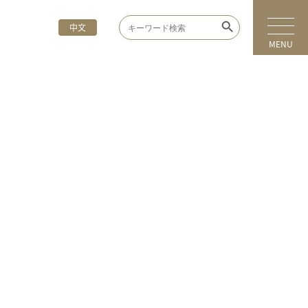
Search Button
Search
中文
for:
MENU