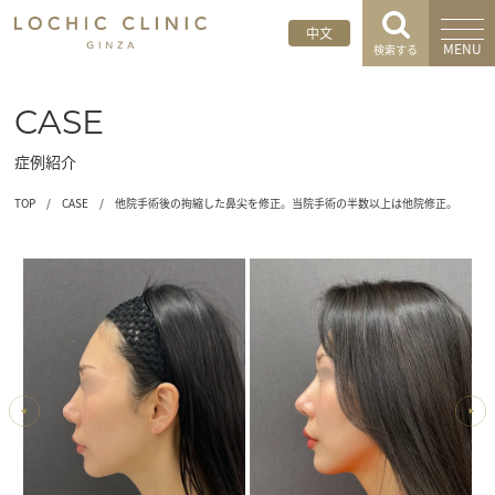
中文
MENU
検索する
CASE
症例紹介
TOP
/
CASE
/
他院手術後の拘縮した鼻尖を修正。当院手術の半数以上は他院修正。