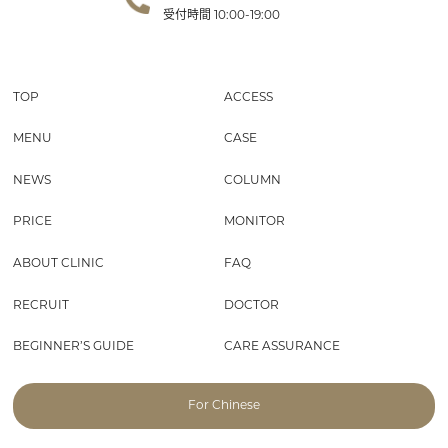
受付時間
10:00-19:00
TOP
ACCESS
MENU
CASE
NEWS
COLUMN
PRICE
MONITOR
ABOUT CLINIC
FAQ
RECRUIT
DOCTOR
BEGINNER’S GUIDE
CARE ASSURANCE
For Chinese