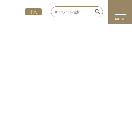
Search Button
Search
中文
for:
MENU