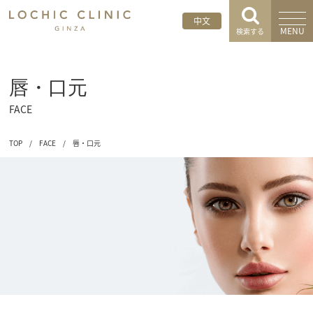
中文
MENU
検索する
唇・口元
FACE
TOP
/
FACE
/
唇・口元