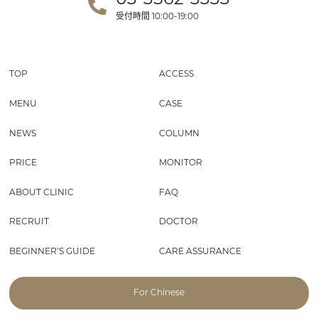
03-3562-3333
受付時間
10:00-19:00
TOP
ACCESS
MENU
CASE
NEWS
COLUMN
PRICE
MONITOR
ABOUT CLINIC
FAQ
RECRUIT
DOCTOR
BEGINNER’S GUIDE
CARE ASSURANCE
For Chinese