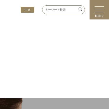
Search Button
Search
中文
for:
MENU