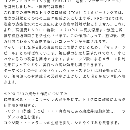
コンセプトのピーリング剤（PRX-T33 通称：マッサージピール）
を開発しました。（国際特許取得）
これまでの標準的なトリクロロ酢酸（TCA）によるピーリングでは、
表皮の剥離とその後の上皮再形成が起こりますが、PRX-T33では低
濃度の過酸化水素との反応により表皮の剥離が起こりません。これに
より、高濃度トリクロロ酢酸TCA（33％）は真皮深層まで浸透し線
維芽細胞増殖因子を活性化させます。この作用によって、施術後、数
カ月間にわたって真皮で新しいコラーゲンが生成されます。
マッサージしながら肌の真皮層にまで働きかけるため、「マッサージ
ピール」とも呼ばれています。肌に弾力を取り戻すだけでなく、小じ
わやたるみの改善も期待できます。またコウジ酸によるメラニン抑制
効果によってシミや、美白への高い効果も期待できます。
ダーマペンとの併用治療（ヴェルヴェットスキン）は相乗効果によ
り、肌内部への有効成分の浸透率が上がり、より滑らかなツヤ肌へ導
きます。
≪PRX-T33の成分と作用について≫
過酸化水素・・・コラーゲンの産生を促す。トリクロロ酢酸による炎
症作用を抑制する。
トリクロロ酢酸（TCA）・・・真皮層にある線維芽細胞刺激し、コラ
ーゲンの増生を促す。
コウジ酸・・・メラニンの生成を抑制、シミやくすみを改善する。