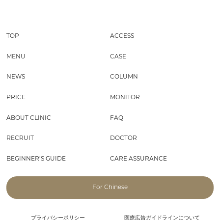
TOP
ACCESS
MENU
CASE
NEWS
COLUMN
PRICE
MONITOR
ABOUT CLINIC
FAQ
RECRUIT
DOCTOR
BEGINNER’S GUIDE
CARE ASSURANCE
For Chinese
プライバシーポリシー
医療広告ガイドラインについて