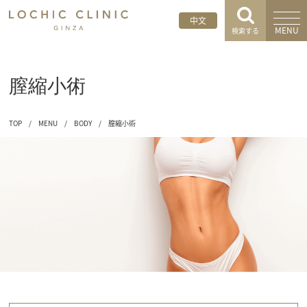
中文
MENU
検索する
膣縮小術
TOP
/
MENU
/
BODY
/
膣縮小術