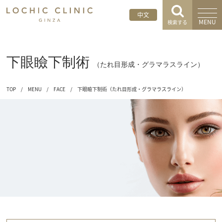
中文
MENU
検索する
下眼瞼下制術
（たれ目形成・グラマラスライン）
TOP
/
MENU
/
FACE
/
下眼瞼下制術（たれ目形成・グラマラスライン）