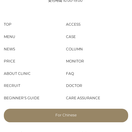
受付時間
10:00-19:00
TOP
ACCESS
MENU
CASE
NEWS
COLUMN
PRICE
MONITOR
ABOUT CLINIC
FAQ
RECRUIT
DOCTOR
BEGINNER’S GUIDE
CARE ASSURANCE
For Chinese