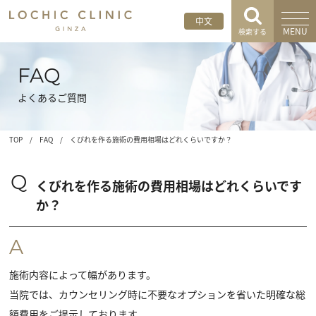
中文
MENU
検索する
FAQ
よくあるご質問
TOP
/
FAQ
/
くびれを作る施術の費用相場はどれくらいですか？
Q
くびれを作る施術の費用相場はどれくらいです
か？
A
施術内容によって幅があります。
当院では、カウンセリング時に不要なオプションを省いた明確な総
額費用をご提示しております。