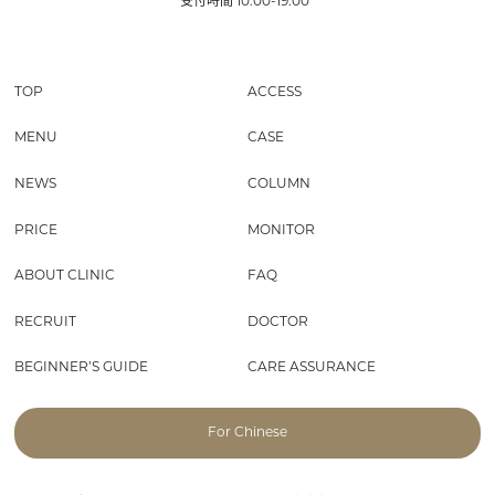
10:00-19:00
TOP
ACCESS
MENU
CASE
NEWS
COLUMN
PRICE
MONITOR
ABOUT CLINIC
FAQ
RECRUIT
DOCTOR
BEGINNER’S GUIDE
CARE ASSURANCE
For Chinese