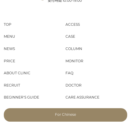
受付時間
10:00-19:00
TOP
ACCESS
MENU
CASE
NEWS
COLUMN
PRICE
MONITOR
ABOUT CLINIC
FAQ
RECRUIT
DOCTOR
BEGINNER’S GUIDE
CARE ASSURANCE
For Chinese