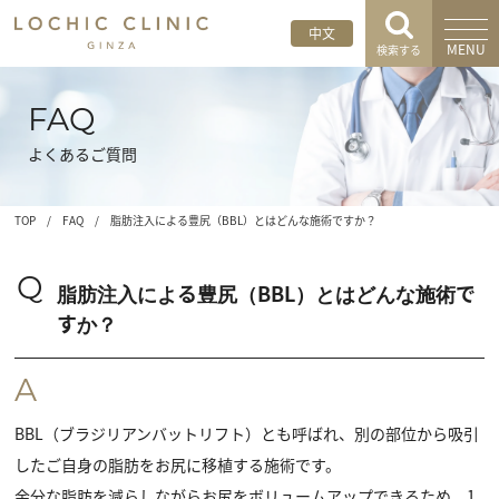
中文
MENU
検索する
FAQ
よくあるご質問
TOP
/
FAQ
/
脂肪注入による豊尻（BBL）とはどんな施術ですか？
Q
脂肪注入による豊尻（BBL）とはどんな施術で
すか？
A
BBL（ブラジリアンバットリフト）とも呼ばれ、別の部位から吸引
したご自身の脂肪をお尻に移植する施術です。
余分な脂肪を減らしながらお尻をボリュームアップできるため、1