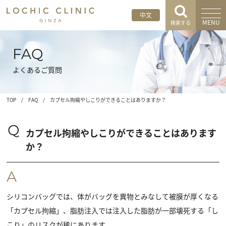
中文
MENU
検索する
FAQ
よくあるご質問
TOP
/
FAQ
/
カプセル拘縮やしこりができることはありますか？
Q
カプセル拘縮やしこりができることはあります
か？
A
シリコンバッグでは、体がバッグを異物とみなして被膜が厚くなる
「カプセル拘縮」、脂肪注入では注入した脂肪が一部壊死する「し
こり」のリスクが稀にあります。