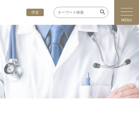
Search Button
Search
中文
for:
MENU