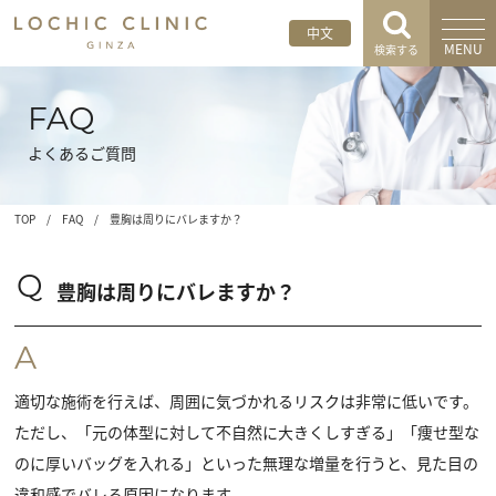
中文
MENU
検索する
FAQ
よくあるご質問
TOP
/
FAQ
/
豊胸は周りにバレますか？
Q
豊胸は周りにバレますか？
A
適切な施術を行えば、周囲に気づかれるリスクは非常に低いです。
ただし、「元の体型に対して不自然に大きくしすぎる」「痩せ型な
のに厚いバッグを入れる」といった無理な増量を行うと、見た目の
違和感でバレる原因になります。