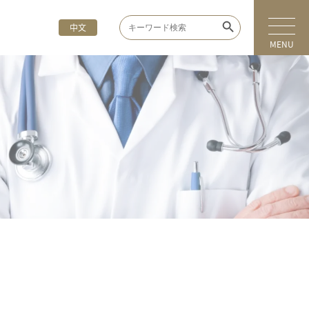
Search Button
Search
中文
for:
MENU