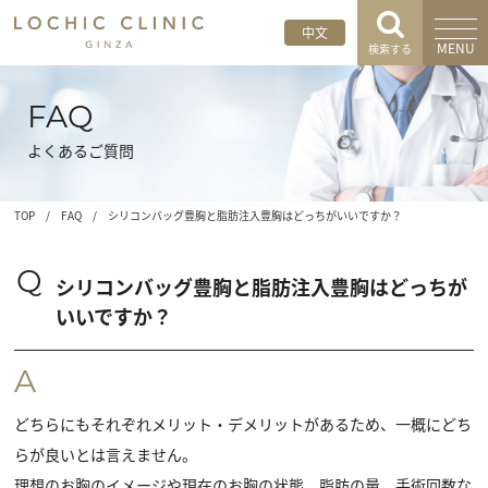
中文
MENU
検索する
FAQ
よくあるご質問
TOP
/
FAQ
/
シリコンバッグ豊胸と脂肪注入豊胸はどっちがいいですか？
Q
シリコンバッグ豊胸と脂肪注入豊胸はどっちが
いいですか？
A
どちらにもそれぞれメリット・デメリットがあるため、一概にどち
らが良いとは言えません。
理想のお胸のイメージや現在のお胸の状態、脂肪の量、手術回数な