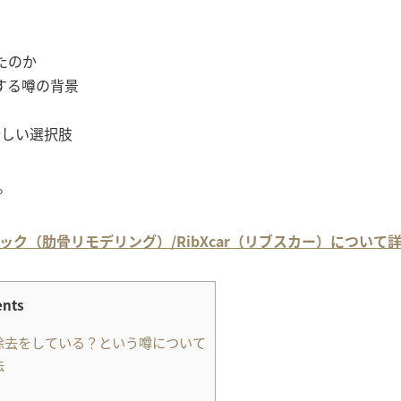
たのか
する噂の背景
新しい選択肢
。
ック（肋骨リモデリング）/RibXcar（リブスカー）について
ents
除去をしている？という噂について
法