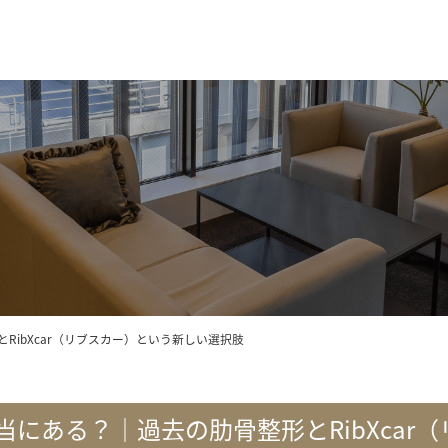
ibXcar（リブスカー）という新しい選択肢
にある？｜過去の肋骨整形とRibXcar