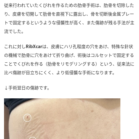
従来行われていたくびれを作るための肋骨手術は、肋骨を切除した
り、皮膚を切開して肋骨を直視下に露出し、骨を切断後金属プレー
トで固定するというような侵襲性が高く、また傷跡が残る手法が主
流でした。
これに対し
RibXcar
は、皮膚にハリ孔程度の穴をあけ、特殊な針状
の機械で肋骨に穴をあけて折り曲げ、術後はコルセットで固定する
ことでくびれを作る（肋骨をリモデリングする）という、従来法に
比べ傷跡が目立ちにくく、より低侵襲な手術になります。
↓手術翌日の傷跡です。