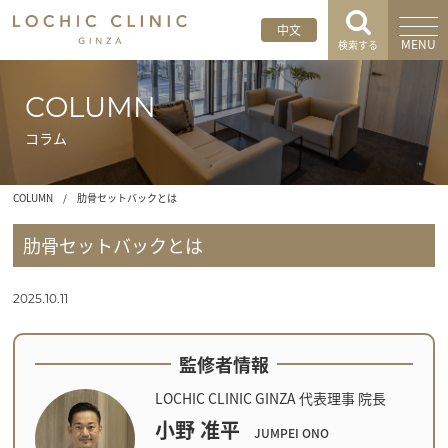
中文
MENU
検索する
COLUMN
コラム
COLUMN
/
肋骨セットバックとは
肋骨セットバックとは
2025.10.11
監修者情報
LOCHIC CLINIC GINZA 代表理事 院長
小野 准平
JUMPEI ONO