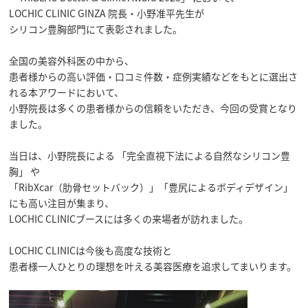
LOCHIC CLINIC GINZA 院長・小野准平先生が

シリコン豊胸部門にて表彰されました。

全国の美容外科医の中から、

患者様からの高い評価・口コミ件数・症例実績などをもとに選出さ
れる本アワードにおいて、

小野院長は多くの患者様からの信頼をいただき、今回の受賞となり
ました。

当日は、小野院長による 「完全直視下法による自然なシリコン豊
胸」 や

「RibXcar（肋骨セットバック）」「豊尻によるボディデザイン」 
にも高い注目が集まり、

LOCHIC CLINICブースには多くの来場者が訪れました。

LOCHIC CLINICは今後も高度な技術と

患者様一人ひとりの理想を叶える美容医療を追求してまいります。
